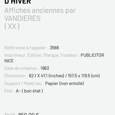
D'HIVER
Affiches anciennes par
VANDIERES
( XX )
Référence à rappeler :
3566
Imprimeur, Edition, Marque, Fondeur :
PUBLICITOR
NICE
Date de création :
1963
Dimension :
62.1 X 47.1 (inches) / 157.5 x 119.5 (cm)
Support / Matériau :
Papier (non entoilé)
Etat :
A- ( bon état )
Tarif :
850.00
€