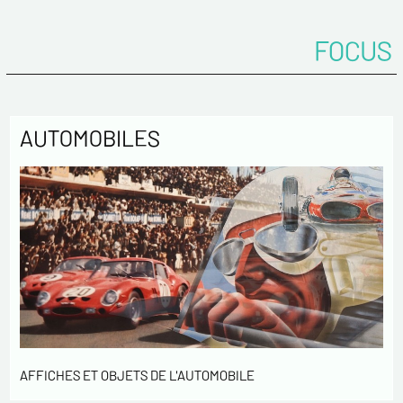
Tél.
FOCUS
Remarques
AUTOMOBILES
Politique de confidentialité :
Les informations recueillies sur ce formulaire sont
enregistrées dans un fichier informatisé par ESTAMPE
MODERNE & SPORTIVE pour la gestion des achats et la gestion
de notre clientèle. Elles sont conservées pendant 3 ans et sont
destinées au service commercial. Conformément à la loi «
informatique et libertés », vous pouvez exercer votre droit
AFFICHES ET OBJETS DE L'AUTOMOBILE
d'accès aux données vous concernant et les faire rectifier en