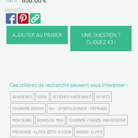
PARTAGEZ !
AJOUTER AU PANIER
UNE QUESTION ?
CLIQUEZ ICI !
VOS COORDONNÉES :
Nom*
Ces critères de recherche peuvent vous interesser :
Prénom*
VANDIERES
VARIA
AFFICHES ANCIENNES
SPORTS
Email*
TOURISME DIVERS
SKI - SPORTS D'HIVER - PATINAGE
MONTAGNE
BORDS DE MER
TOURISME FRANCE PAR REGIONS
Confirmez votre Email*
PROVENCE-ALPES-CÔTE-D AZUR
RHÔNE-ALPES