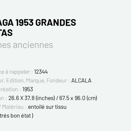
GA 1953 GRANDES
TAS
hes anciennes
e à rappeler :
12344
r, Edition, Marque, Fondeur :
ALCALA
création :
1953
on :
26.6 X 37.8 (inches) / 67.5 x 96.0 (cm)
/ Matériau :
entoilé sur tissu
 trés bon état )