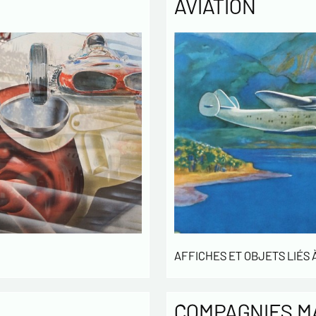
AVIATION
gestion d
3 ans et 
Conformém
pouvez ex
concernan
vous infor
démarchag
pouvez vou
En c
info
utilisé
échang
En c
des L
concern
* champs
AFFICHES ET OBJETS LIÉS À
COMPAGNIES M