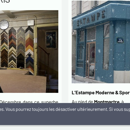
L’Estampe Moderne & Sport
Au pied de
Montmartre
, à…
t Décembre dans ce superbe
kies. Vous pourrez toujours les désactiver ultérieurement. Si vous 