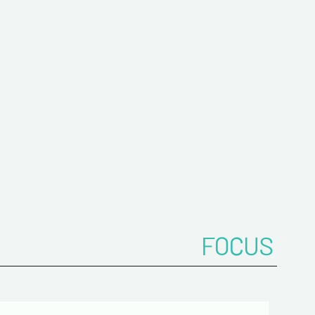
z votre Email*
es
FOCUS
 de confidentialité :
mations recueillies sur ce formulaire sont
ées dans un fichier informatisé par ESTAMPE
 SPORTIVE pour la gestion des achats et la