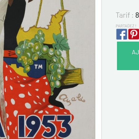
Tarif :
8
PARTAGEZ !
AJ
VOS 
Nom*
Prénom
Email*