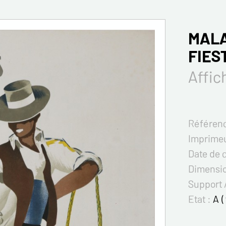
MALA
FIES
Affic
Référenc
Imprimeu
Date de 
Dimensi
Support 
Etat :
A (