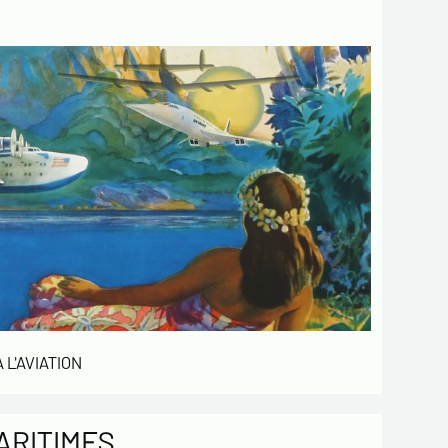
e notre clientèle. Elles sont conservées pendant
sont destinées au service commercial.
ent à la loi « informatique et libertés », vous
ercer votre droit d'accès aux données vous
t et les faire rectifier en nous contactant. Nous
mons de l’existence de la liste d'opposition au
e téléphonique « Bloctel », sur laquelle vous
s inscrire ici :
https://conso.bloctel.fr/
ochant cette case, j'accepte que les
rmations saisies dans ce formulaire soient
es pour me contacter dans le cadre de cet
e commercial.
ochant cette case, j'accepte de recevoir
ettres d'information de votre part
ant votre activités.
 obligatoires
 L'AVIATION
Envoyer
ARITIMES