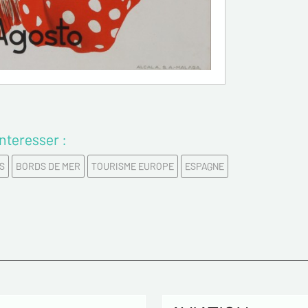
Confirme
Tél.
Remarqu
nteresser :
S
BORDS DE MER
TOURISME EUROPE
ESPAGNE
Politique
Les infor
enregistr
MODERNE &