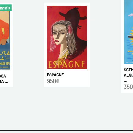
endu
SGTM
ESPAGNE
ALGE
SCA
950€
...
A ...
35