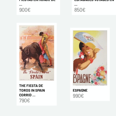
...
...
900€
850€
THE FIESTA DE
ESPAGNE
TOROS IN SPAIN
990€
CORRID ...
790€