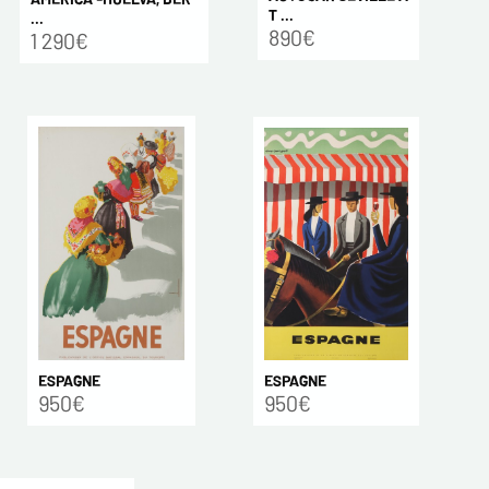
T ...
...
890€
1 290€
ESPAGNE
ESPAGNE
950€
950€