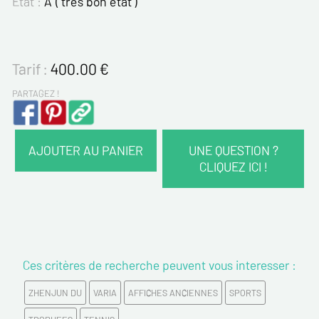
Etat :
A ( trés bon état )
Tarif :
400.00
€
PARTAGEZ !
AJOUTER AU PANIER
UNE QUESTION ?
CLIQUEZ ICI !
VOS COORDONNÉES :
Nom*
Ces critères de recherche peuvent vous interesser :
Prénom*
ZHENJUN DU
VARIA
AFFICHES ANCIENNES
SPORTS
Email*