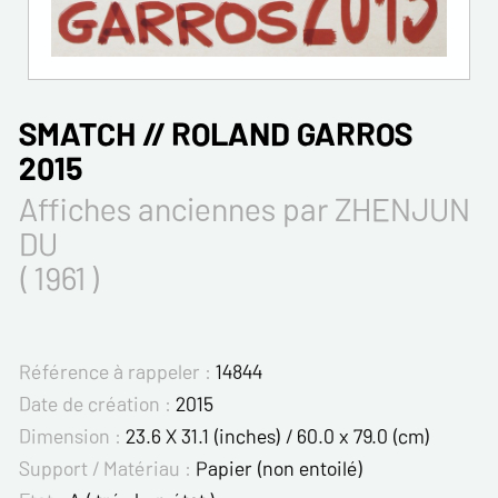
SMATCH // ROLAND GARROS
2015
Affiches anciennes par ZHENJUN
DU
( 1961 )
Référence à rappeler :
14844
Date de création :
2015
Dimension :
23.6 X 31.1 (inches) / 60.0 x 79.0 (cm)
Support / Matériau :
Papier (non entoilé)