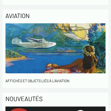
de notre clientèle. Elles sont conservées pendant 3 ans et sont
destinées au service commercial. Conformément à la loi «
informatique et libertés », vous pouvez exercer votre droit
AVIATION
d'accès aux données vous concernant et les faire rectifier en
nous contactant. Nous vous informons de l’existence de la
liste d'opposition au démarchage téléphonique « Bloctel »,
sur laquelle vous pouvez vous inscrire ici :
https://conso.bloctel.fr/
En cochant cette case, j'accepte que les
informations saisies dans ce formulaire soient
utilisées pour me contacter dans le cadre de cet
échange commercial.
En cochant cette case, j'accepte de recevoir des
Lettres d'information de votre part concernant
AFFICHES ET OBJETS LIÉS À L'AVIATION
votre activités.
* champs obligatoires
NOUVEAUTÉS
Envoyer