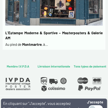
L’Estampe Moderne & Sportive – Masterposters & Galerie
AM
Au pied de
Montmartre
, à…
Membre I.V.P.D.A
Livraison internationale
Tous types de paiement
J’accepte
WWW.MASTERPOSTERS.COM
En cliquant sur ”J’accepte”, vous acceptez