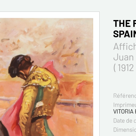
THE 
SPAI
Affic
Juan
( 1912
Référenc
Imprimeu
VITORIA 
Date de 
Dimensi