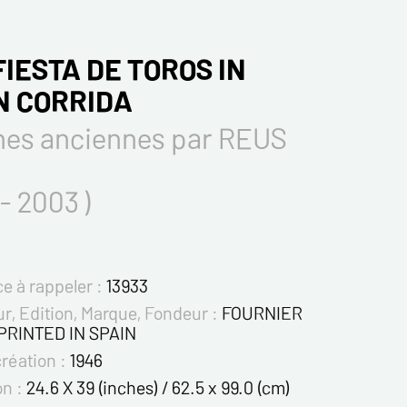
FIESTA DE TOROS IN
N CORRIDA
hes anciennes par REUS
 - 2003 )
e à rappeler :
13933
r, Edition, Marque, Fondeur :
FOURNIER
PRINTED IN SPAIN
création :
1946
on :
24.6 X 39 (inches) / 62.5 x 99.0 (cm)