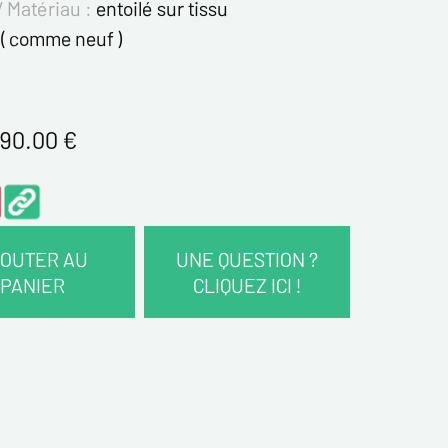
/ Matériau :
entoilé sur tissu
( comme neuf )
90.00
€
OUTER AU
UNE QUESTION ?
PANIER
CLIQUEZ ICI !
COORDONNÉES :
*