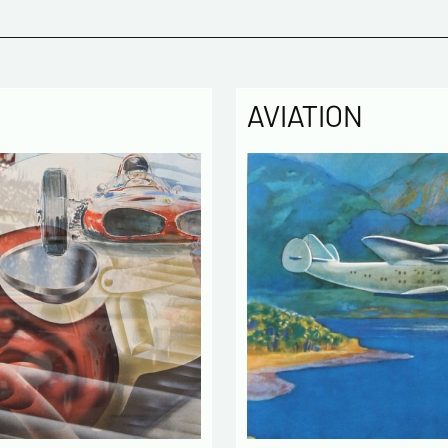
Politique
Les infor
enregistr
MODERNE &
gestion d
AVIATION
3 ans et 
Conformém
pouvez ex
concernan
vous infor
démarchag
pouvez vou
En c
info
utilisé
échang
En c
des L
concern