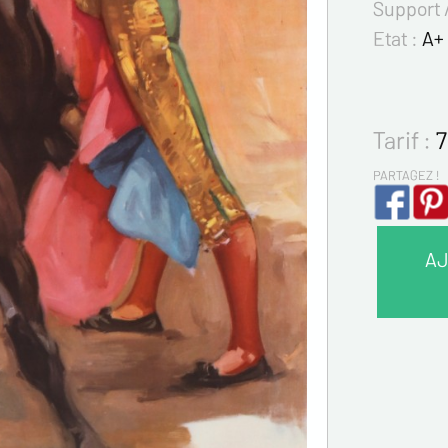
Support 
Etat :
A+ 
Tarif :
7
PARTAGEZ !
AJ
VOS 
Nom*
Prénom