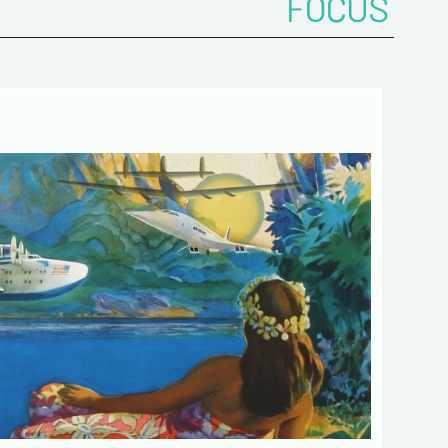
FOCUS
 de confidentialité :
mations recueillies sur ce formulaire sont
ées dans un fichier informatisé par ESTAMPE
 SPORTIVE pour la gestion des achats et la
e notre clientèle. Elles sont conservées pendant
sont destinées au service commercial.
ent à la loi « informatique et libertés », vous
ercer votre droit d'accès aux données vous
t et les faire rectifier en nous contactant. Nous
mons de l’existence de la liste d'opposition au
e téléphonique « Bloctel », sur laquelle vous
s inscrire ici :
https://conso.bloctel.fr/
ochant cette case, j'accepte que les
rmations saisies dans ce formulaire soient
es pour me contacter dans le cadre de cet
e commercial.
ochant cette case, j'accepte de recevoir
ettres d'information de votre part
ant votre activités.