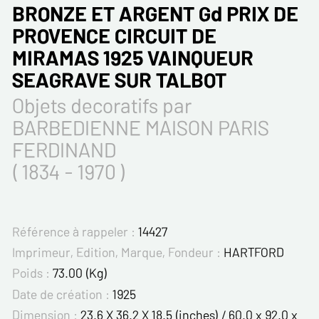
BRONZE ET ARGENT Gd PRIX DE
PROVENCE CIRCUIT DE
MIRAMAS 1925 VAINQUEUR
SEAGRAVE SUR TALBOT
Objets decoratifs par
BARBEDIENNE MAISON PARIS
FERDINAND
( 1834 - 1970 )
Référence à rappeler :
14427
Imprimeur, Edition, Marque, Fondeur :
HARTFORD
Poids :
73.00 (Kg)
Date de création :
1925
Dimension :
23.6 X 36.2 X 18.5 (inches) / 60.0 x 92.0 x