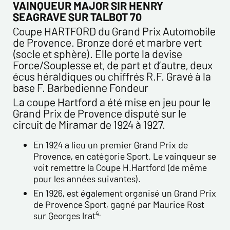
Prénom*
VAINQUEUR MAJOR SIR HENRY
SEAGRAVE SUR TALBOT 70
Coupe HARTFORD du Grand Prix Automobile
Email*
de Provence. Bronze doré et marbre vert
(socle et sphère). Elle porte la devise
Force/Souplesse et, de part et d’autre, deux
Confirmez votre Email*
écus héraldiques ou chiffrés R.F. Gravé à la
base F. Barbedienne Fondeur
Tél.
La coupe Hartford a été mise en jeu pour le
Grand Prix de Provence disputé sur le
circuit de Miramar de 1924 à 1927.
Remarques
En 1924 a lieu un premier Grand Prix de
Provence, en catégorie Sport. Le vainqueur se
voit remettre la Coupe H.Hartford (de même
pour les années suivantes).
En 1926, est également organisé un Grand Prix
de Provence Sport, gagné par Maurice Rost
4.
sur Georges Irat
Politique de confidentialité :