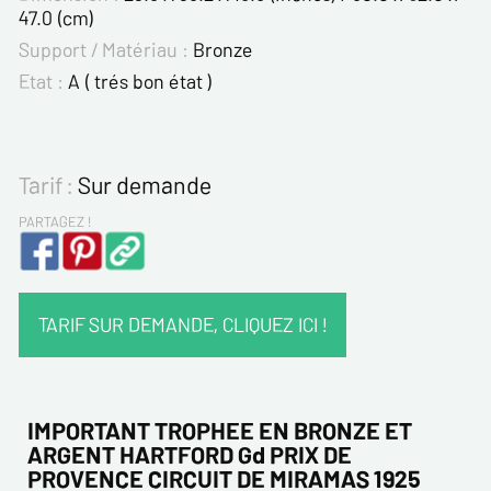
47.0 (cm)
Support / Matériau :
Bronze
Etat :
A ( trés bon état )
Tarif :
Sur demande
PARTAGEZ !
TARIF SUR DEMANDE, CLIQUEZ ICI !
VOS COORDONNÉES :
Nom*
IMPORTANT TROPHEE EN BRONZE ET
ARGENT HARTFORD Gd PRIX DE
PROVENCE CIRCUIT DE MIRAMAS 1925