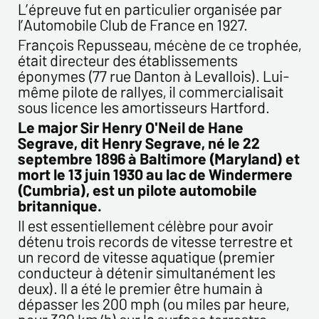
L’épreuve fut en particulier organisée par
Les informations recueillies sur ce formulaire sont
l’Automobile Club de France en 1927.
enregistrées dans un fichier informatisé par ESTAMPE
François Repusseau, mécène de ce trophée,
MODERNE & SPORTIVE pour la gestion des achats et la gestion
était directeur des établissements
de notre clientèle. Elles sont conservées pendant 3 ans et sont
éponymes (77 rue Danton à Levallois). Lui-
destinées au service commercial. Conformément à la loi «
même pilote de rallyes, il commercialisait
informatique et libertés », vous pouvez exercer votre droit
sous licence les amortisseurs Hartford.
d'accès aux données vous concernant et les faire rectifier en
Le major Sir Henry O'Neil de Hane
nous contactant. Nous vous informons de l’existence de la
Segrave, dit Henry Segrave, né le 22
liste d'opposition au démarchage téléphonique « Bloctel »,
septembre 1896 à Baltimore (Maryland) et
sur laquelle vous pouvez vous inscrire ici :
mort le 13 juin 1930 au lac de Windermere
https://conso.bloctel.fr/
(Cumbria), est un pilote automobile
En cochant cette case, j'accepte que les
britannique.
informations saisies dans ce formulaire soient
Il est essentiellement célèbre pour avoir
utilisées pour me contacter dans le cadre de cet
détenu trois records de vitesse terrestre et
échange commercial.
un record de vitesse aquatique (premier
En cochant cette case, j'accepte de recevoir des
conducteur à détenir simultanément les
Lettres d'information de votre part concernant
deux). Il a été le premier être humain à
votre activités.
dépasser les 200 mph (ou miles par heure,
* champs obligatoires
pour 320 km/h) sur la surface terrestre.