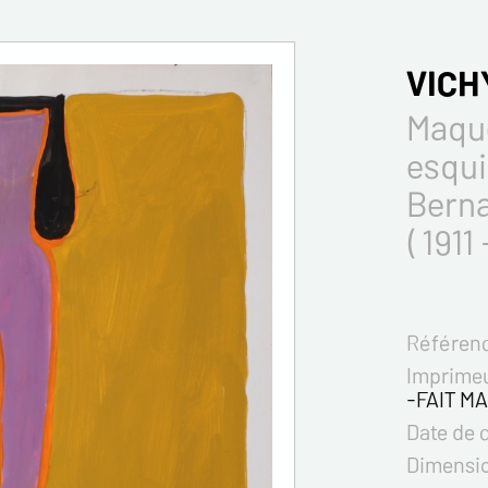
VICH
Maque
esqui
Bern
( 1911
Référenc
Imprimeu
-FAIT MA
Date de 
Dimensi