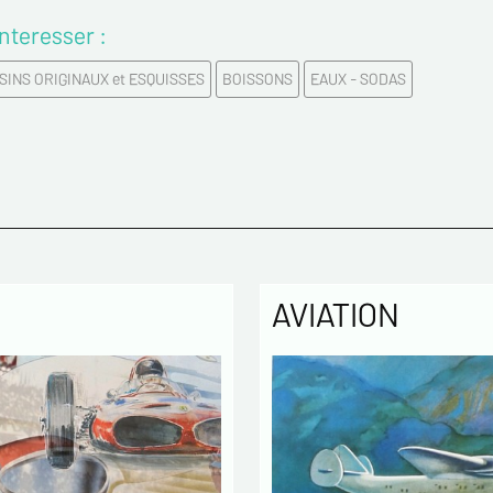
nteresser :
Email*
INS ORIGINAUX et ESQUISSES
BOISSONS
EAUX - SODAS
Confirme
Tél.
Remarqu
AVIATION