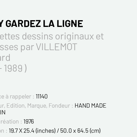
Y GARDEZ LA LIGNE
ttes dessins originaux et
sses par VILLEMOT
ard
 - 1989 )
e à rappeler :
11140
r, Edition, Marque, Fondeur :
HAND MADE
IN
création :
1976
on :
19.7 X 25.4 (inches) / 50.0 x 64.5 (cm)