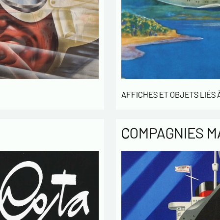
Politique
Les infor
enregistr
MODERNE &
gestion d
3 ans et 
Conformém
pouvez ex
concernan
AFFICHES ET OBJETS LIÉS À
vous infor
démarchag
pouvez vou
COMPAGNIES M
En c
info
utilisé
échang
En c
des L
concern