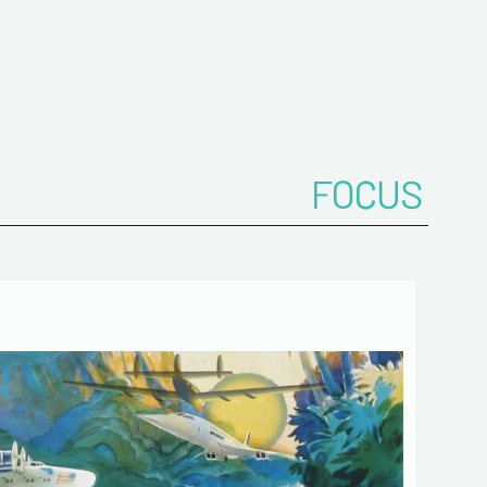
z votre Email*
FOCUS
es