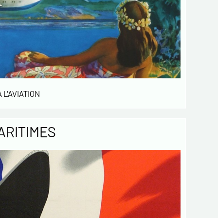
 de confidentialité :
mations recueillies sur ce formulaire sont
ées dans un fichier informatisé par ESTAMPE
 SPORTIVE pour la gestion des achats et la
e notre clientèle. Elles sont conservées pendant
sont destinées au service commercial.
ent à la loi « informatique et libertés », vous
ercer votre droit d'accès aux données vous
t et les faire rectifier en nous contactant. Nous
 L'AVIATION
mons de l’existence de la liste d'opposition au
e téléphonique « Bloctel », sur laquelle vous
s inscrire ici :
https://conso.bloctel.fr/
ARITIMES
ochant cette case, j'accepte que les
rmations saisies dans ce formulaire soient
es pour me contacter dans le cadre de cet
e commercial.
ochant cette case, j'accepte de recevoir
ettres d'information de votre part
ant votre activités.