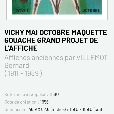
VICHY MAI OCTOBRE MAQUETTE
GOUACHE GRAND PROJET DE
L'AFFICHE
Affiches anciennes par VILLEMOT
Bernard
( 1911 - 1989 )
Référence à rappeler :
11510
Date de création :
1956
Dimension :
46.9 X 62.6 (inches) / 119.0 x 159.0 (cm)