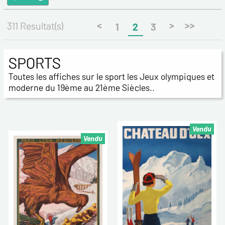
<
>
>>
311 Resultat(s)
1
2
3
SPORTS
Toutes les affiches sur le sport les Jeux olympiques et
moderne du 19ème au 21ème Siècles..
Vendu
Vendu